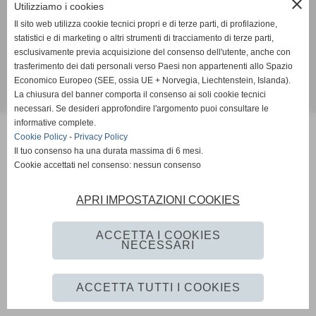
close
Utilizziamo i cookies
Via Pieraccioni, 13 - San Francesco - Pelago (FI) - Via di Rosano, 6 - Pontassieve (FI)
Il sito web utilizza cookie tecnici propri e di terze parti, di profilazione,
info@volleypontemediceo.it
statistici e di marketing o altri strumenti di tracciamento di terze parti,
esclusivamente previa acquisizione del consenso dell'utente, anche con
Privacy Policy
-
Cookie Policy
trasferimento dei dati personali verso Paesi non appartenenti allo Spazio
Economico Europeo (SEE, ossia UE + Norvegia, Liechtenstein, Islanda).
La chiusura del banner comporta il consenso ai soli cookie tecnici
Realizzazione siti web www.sitoper.it
necessari. Se desideri approfondire l'argomento puoi consultare le
informative complete.
Cookie Policy
-
Privacy Policy
Il tuo consenso ha una durata massima di 6 mesi.
Cookie accettati nel consenso: nessun consenso
APRI IMPOSTAZIONI COOKIES
ACCETTA I COOKIES
NECESSARI
ACCETTA TUTTI I COOKIES