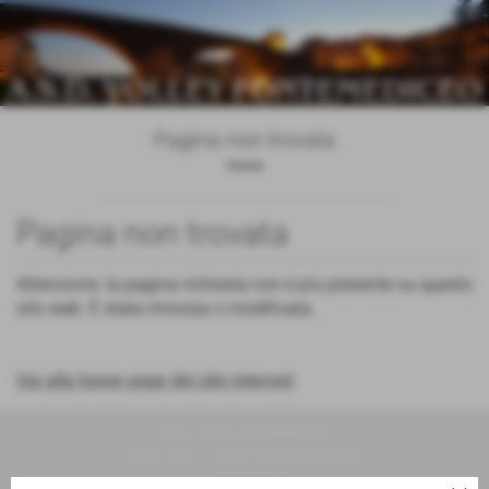
Pagina non trovata
Home
Pagina non trovata
Attenzione: la pagina richiesta non è più presente su questo
sito web. È stata rimossa o modificata.
Vai alla home page del sito internet
A.S.D. VOLLEY PONTEMEDICEO
Piazza Cairoli, 5 - 50065 Pontassieve (Firenze)
P.I. 03821640483